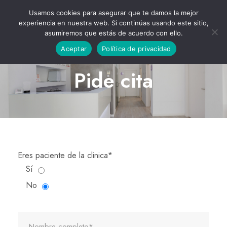
Usamos cookies para asegurar que te damos la mejor
experiencia en nuestra web. Si continúas usando este sitio,
asumiremos que estás de acuerdo con ello.
Aceptar
Política de privacidad
Pide cita
Eres paciente de la clinica*
Sí
No